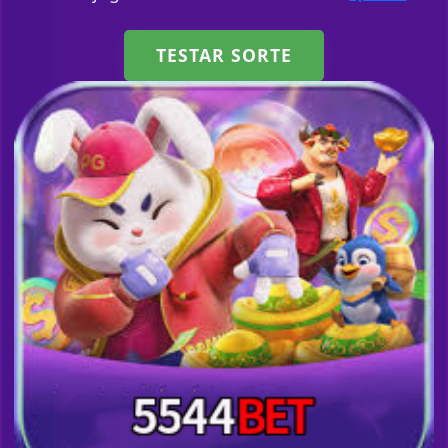
TESTAR SORTE